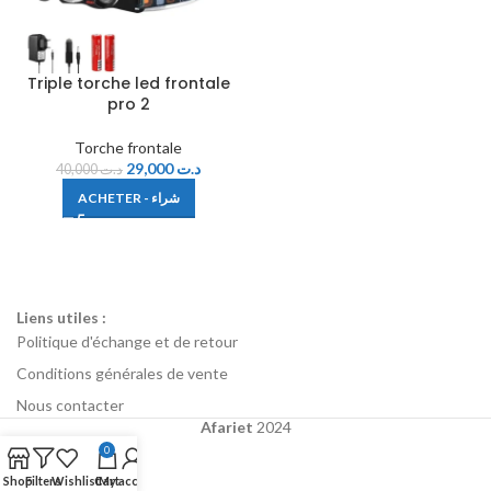
Triple torche led frontale
pro 2
Torche frontale
29,000
د.ت
40,000
د.ت
ACHETER - شراء
Liens utiles :
Politique d'échange et de retour
Conditions générales de vente
Nous contacter
Afariet
2024
0
Shop
Filters
Wishlist
Cart
My account