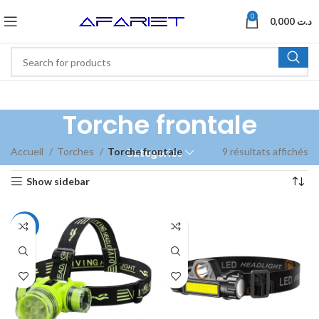
0
0,000
د.ت
Torche frontale
Accueil
Torches
Torche frontale
9 résultats affichés
Categories
Show sidebar
-24%