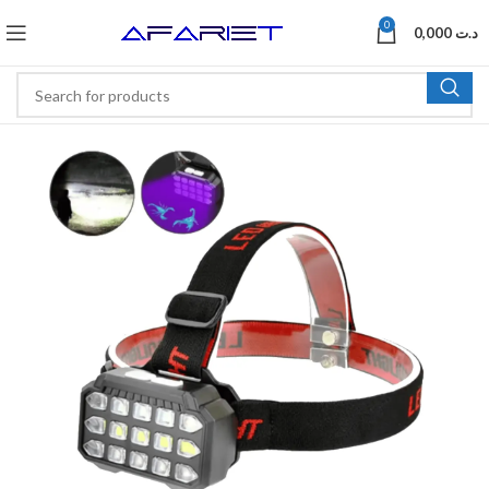
0
0,000
د.ت