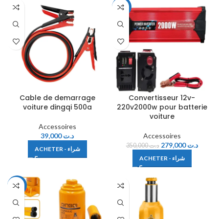
-20%
Cable de demarrage
Convertisseur 12v-
voiture dingqi 500a
220v2000w pour batterie
voiture
Accessoires
39,000
د.ت
Accessoires
279,000
د.ت
350,000
د.ت
ACHETER - شراء
ACHETER - شراء
-24%