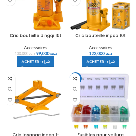
Cric bouteille dingqi 10t
Cric bouteille ingco 10t
Accessoires
Accessoires
99,000
د.ت
122,000
د.ت
130,000
د.ت
ACHETER - شراء
ACHETER - شراء
-28%
Cric losange ingco 1t
Fusibles pour voiture