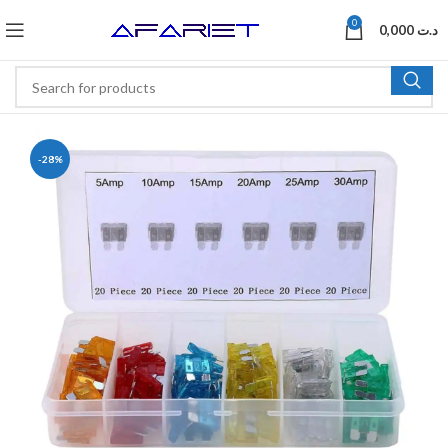
0
0,000
د.ت
-28%