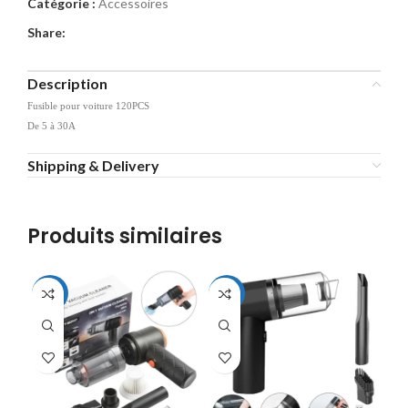
Catégorie :
Accessoires
Share:
Description
Fusible pour voiture 120PCS
De 5 à 30A
Shipping & Delivery
Produits similaires
-56%
-52%
-3