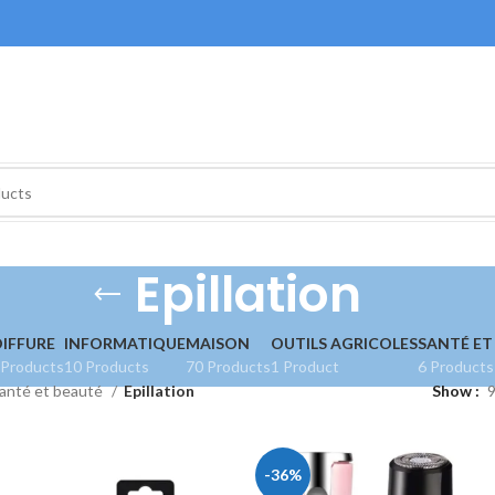
Epillation
IFFURE
INFORMATIQUE
MAISON
OUTILS AGRICOLES
SANTÉ ET
 Products
10 Products
70 Products
1 Product
6 Products
anté et beauté
Epillation
Show
-36%