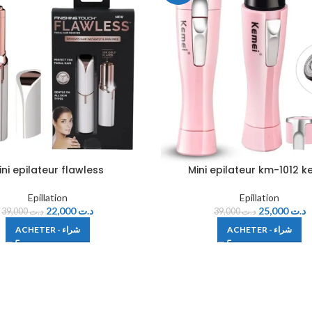
ini epilateur flawless
Mini epilateur km-1012 k
Epillation
Epillation
22,000
د.ت
25,000
د.ت
39,000
د.ت
39,000
د.ت
ACHETER - شراء
ACHETER - شراء