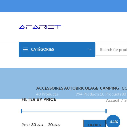
CATÉGORIES
ACCESSOIRES AUTO
BRICOLAGE
CAMPING
CO
40 Products
994 Products
10 Products
83
FILTER BY PRICE
Accueil
S
-44%
Prix :
د.ت 30
—
د.ت 20
FILTRER