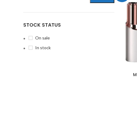
STOCK STATUS
On sale
In stock
M