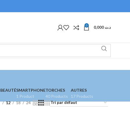
0
0,000
د.ت
 BEAUTÉ
SMARTPHONE
TORCHES
AUTRES
1 Product
40 Products
17 Products
9
12
18
24