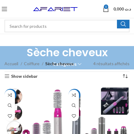
0
0,000
د.ت
Sèche cheveux
Accueil
Coiffure
Sèche cheveux
4 résultats affichés
Categories
Show sidebar
-29%
-30%