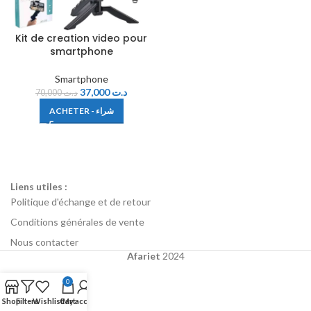
Kit de creation video pour
smartphone
Smartphone
37,000
د.ت
70,000
د.ت
ACHETER - شراء
Liens utiles :
Politique d'échange et de retour
Conditions générales de vente
Nous contacter
Afariet
2024
0
Shop
Filters
Wishlist
Cart
My account