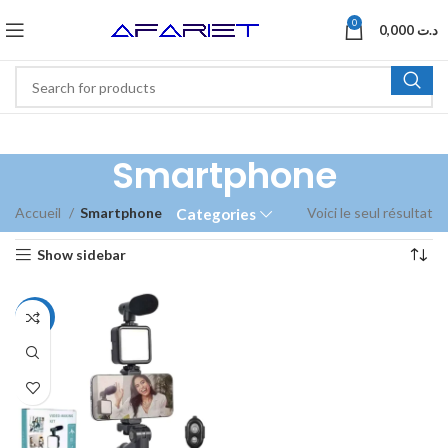
0
0,000
د.ت
Smartphone
Accueil
Smartphone
Voici le seul résultat
Categories
Show sidebar
-47%