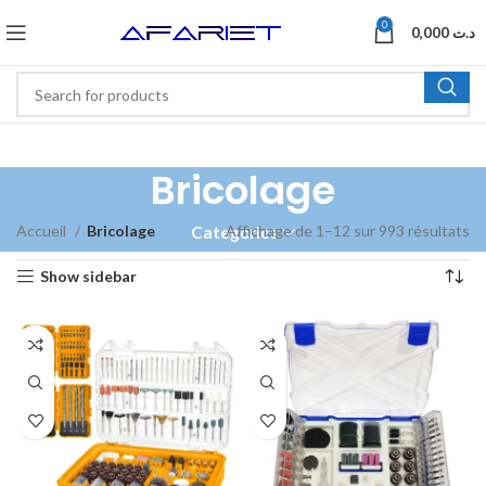
0
0,000
د.ت
Bricolage
Accueil
Bricolage
Affichage de 1–12 sur 993 résultats
Categories
Show sidebar