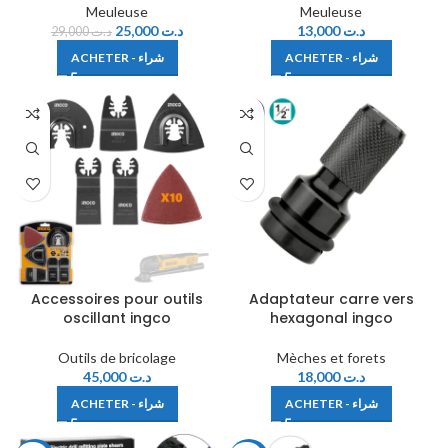
Meuleuse
Meuleuse
25,000
د.ت
13,000
د.ت
29,000
د.ت
ACHETER - شراء
ACHETER - شراء
Accessoires pour outils
Adaptateur carre vers
oscillant ingco
hexagonal ingco
Outils de bricolage
Mèches et forets
45,000
د.ت
18,000
د.ت
ACHETER - شراء
ACHETER - شراء