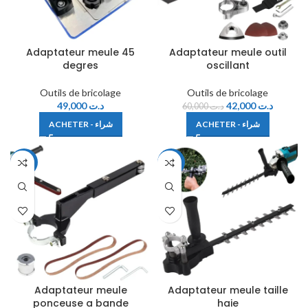
Adaptateur meule 45
Adaptateur meule outil
degres
oscillant
Outils de bricolage
Outils de bricolage
49,000
د.ت
42,000
د.ت
60,000
د.ت
ACHETER - شراء
ACHETER - شراء
-35%
-21%
Adaptateur meule
Adaptateur meule taille
ponceuse a bande
haie