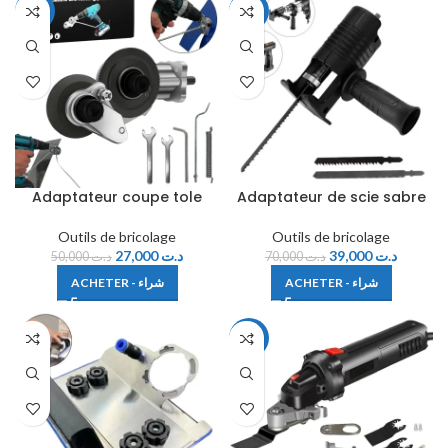
-46%
-44%
Adaptateur coupe tole
Adaptateur de scie sabre
Outils de bricolage
Outils de bricolage
27,000
د.ت
39,000
د.ت
50,000
د.ت
70,000
د.ت
ACHETER - شراء
ACHETER - شراء
-30%