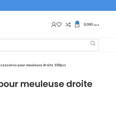
0
0,000
د.ت
ccessoires pour meuleuse droite 100pcs
pour meuleuse droite