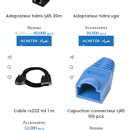
Adaptateur hdmi rj45 30m
Adaptateur hdmi vga
Reseau
Accessoires
40,000
د.ت
30,000
د.ت
85,000
د.ت
ACHETER - شراء
ACHETER - شراء
Cable rs232 mf 1 m
Capuchon connecteur rj45
100 pcs
Accessoires
12,000
د.ت
Reseau