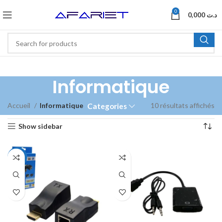
0
0,000
د.ت
Informatique
Accueil
Informatique
10 résultats affichés
Categories
Show sidebar
-53%