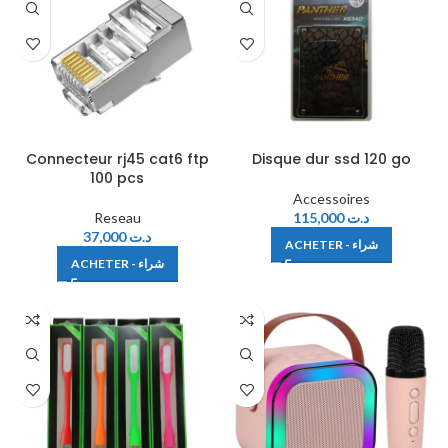
Connecteur rj45 cat6 ftp
Disque dur ssd 120 go
100 pcs
Accessoires
Reseau
115,000
د.ت
37,000
د.ت
ACHETER - شراء
ACHETER - شراء