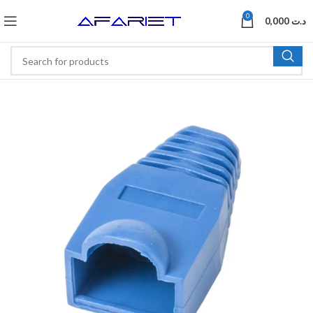
0
0,000
د.ت