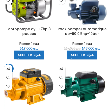
Motopompe dyllu 7hp 3
Pack pompe+automatique
pouces
qb-60 0.5hp-10bar
Pompe à eau
Pompe à eau
519,000
د.ت
148,000
د.ت
169,000
د.ت
ACHETER - شراء
ACHETER - شراء
-14%