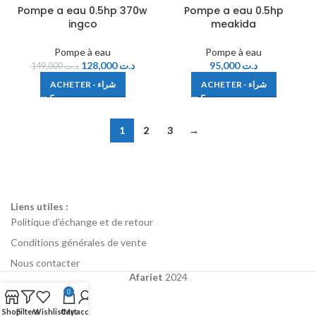
Pompe a eau 0.5hp 370w
Pompe a eau 0.5hp
ingco
meakida
Pompe à eau
Pompe à eau
128,000
د.ت
95,000
د.ت
149,000
د.ت
ACHETER - شراء
ACHETER - شراء
1
2
3
→
Liens utiles :
Politique d'échange et de retour
Conditions générales de vente
Nous contacter
Afariet
2024
0
Shop
Filters
Wishlist
Cart
My account