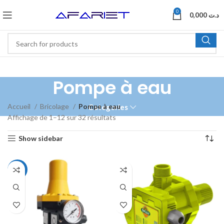
0
0,000
د.ت
Pompe à eau
Accueil
Bricolage
Pompe à eau
Categories
Affichage de 1–12 sur 32 résultats
Show sidebar
-8%