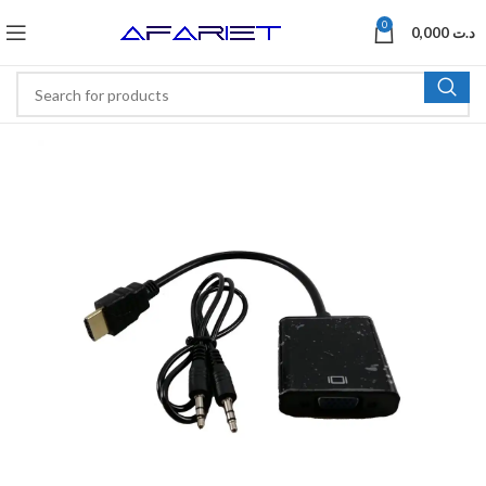
0
0,000
د.ت