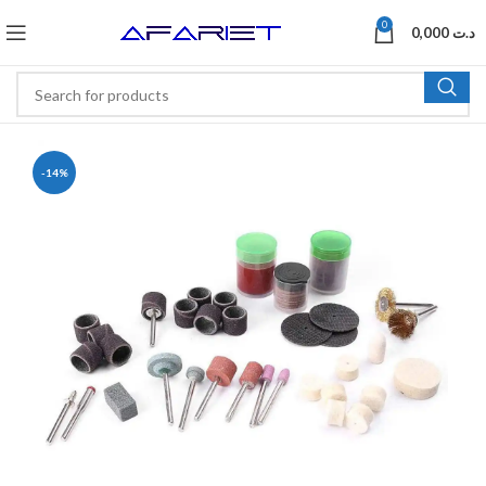
0
0,000
د.ت
-14%