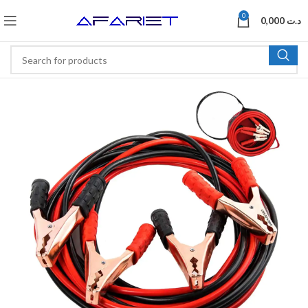
0
0,000
د.ت