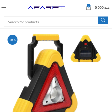
0
0,000
د.ت
-35%