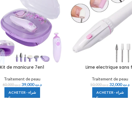
Kit de manicure 7en1
Lime electrique sans f
Traitement de peau
Traitement de peau
39,000
د.ت
32,000
د.ت
60,000
د.ت
50,000
د.ت
ACHETER - شراء
ACHETER - شراء