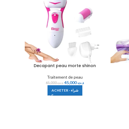
Decapant peau morte shinon
Traitement de peau
45,000
د.ت
65,000
د.ت
ACHETER - شراء