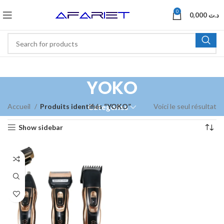
0
0,000
د.ت
YOKO
Accueil
Produits identifiés “YOKO”
Voici le seul résultat
Categories
Show sidebar