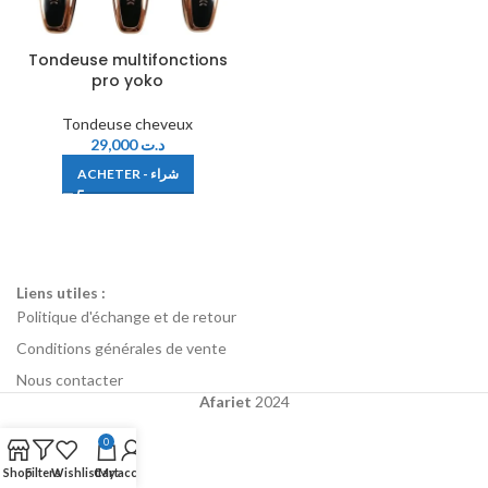
Tondeuse multifonctions
pro yoko
Tondeuse cheveux
29,000
د.ت
ACHETER - شراء
Liens utiles :
Politique d'échange et de retour
Conditions générales de vente
Nous contacter
Afariet
2024
0
Shop
Filters
Wishlist
Cart
My account