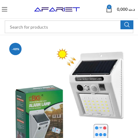
0
0,000
د.ت
-48%