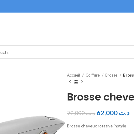
Accueil
Coiffure
Brosse
Bross
Brosse cheveu
62,000
د.ت
79,000
د.ت
Brosse cheveux rotative instyle