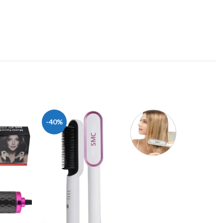
-40%
-25%