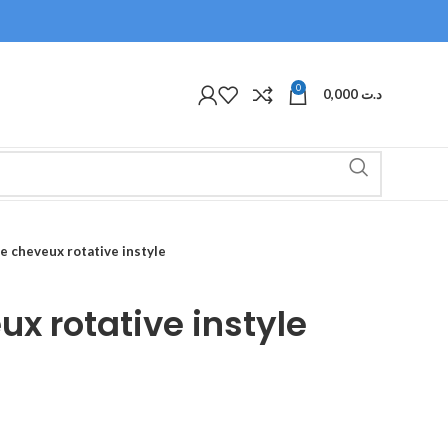
0
0,000
د.ت
e cheveux rotative instyle
x rotative instyle