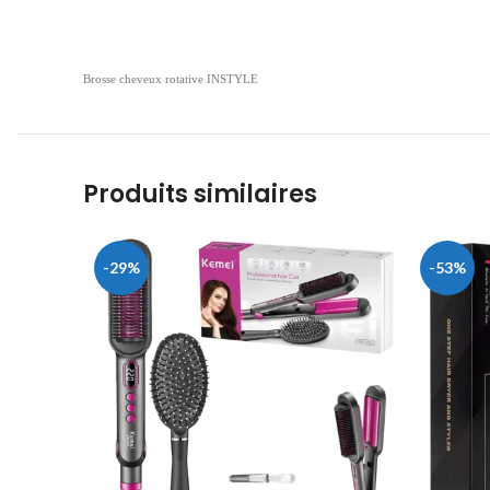
Brosse cheveux rotative INSTYLE
Produits similaires
-29%
-53%