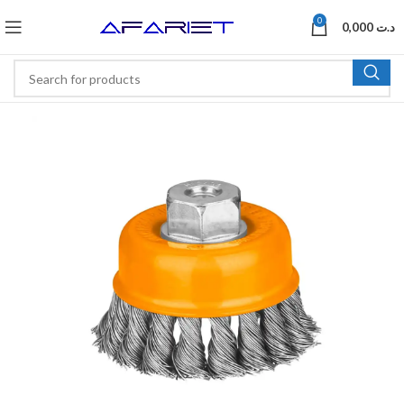
0
0,000
د.ت