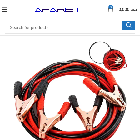
0
0,000
د.ت