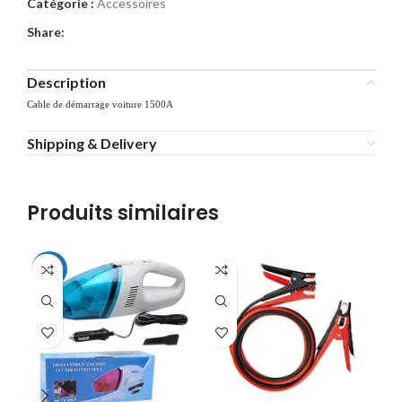
Catégorie :
Accessoires
Share:
Description
Cable de démarrage voiture 1500A
Shipping & Delivery
Produits similaires
-31%
-2