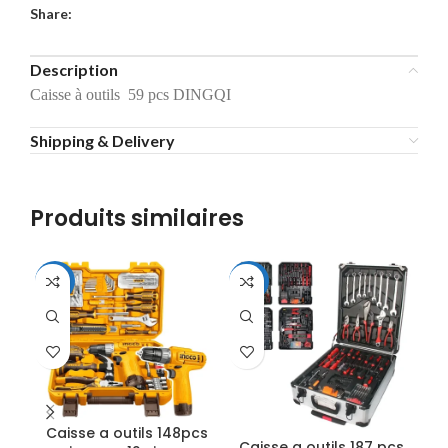
Share:
Description
Caisse à outils 59 pcs DINGQI
Shipping & Delivery
Produits similaires
-11%
-23%
-1
Caisse a outils 148pcs
Caisse a outils 187 pcs
Cai