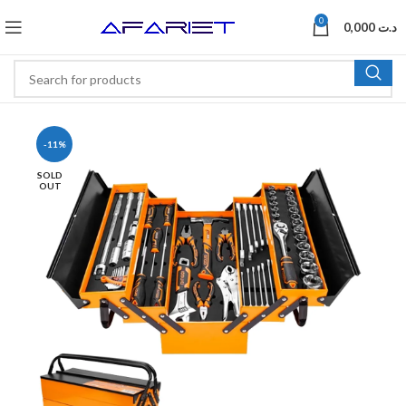
0
0,000
د.ت
-11%
SOLD
OUT