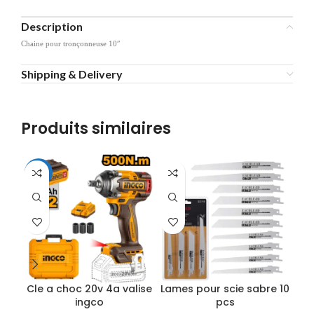
Description
Chaine pour tronçonneuse 10″
Shipping & Delivery
Produits similaires
-10%
Cle a choc 20v 4a valise
Lames pour scie sabre 10
L
ingco
pcs