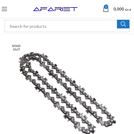
0
0,000
د.ت
SOLD
OUT