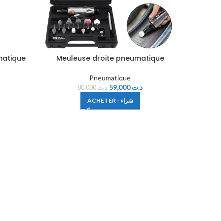
matique
Meuleuse droite pneumatique
Pistol
Pneumatique
59,000
د.ت
80,000
د.ت
ACHETER - شراء