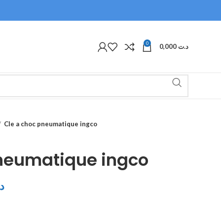
0
0,000
د.ت
Cle a choc pneumatique ingco
pneumatique ingco
د