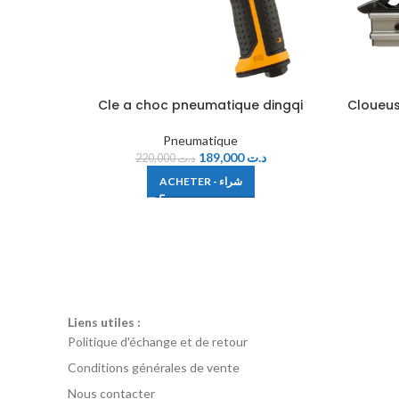
Cle a choc pneumatique dingqi
Cloueus
Pneumatique
189,000
د.ت
220,000
د.ت
ACHETER - شراء
Liens utiles :
Politique d'échange et de retour
Conditions générales de vente
Nous contacter