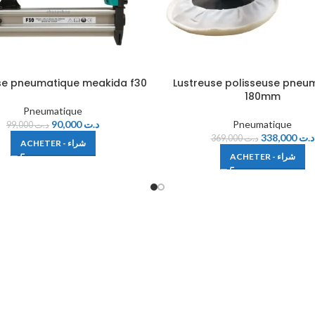
e pneumatique meakida f30
Lustreuse polisseuse pneu
180mm
Pneumatique
90,000
د.ت
Pneumatique
99,000
د.ت
338,000
د.ت
369,000
د.ت
ACHETER - شراء
ACHETER - شراء