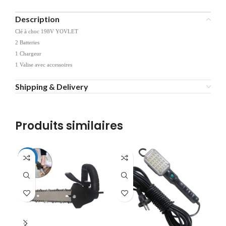
Description
Clé à choc 198V YOVLET
2 Batteries
1 Chargeur
1 Valise avec accessoires
Shipping & Delivery
Produits similaires
-37%
-2