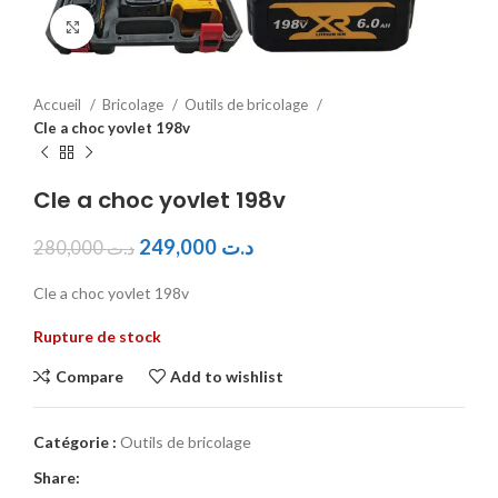
Click to enlarge
Accueil
Bricolage
Outils de bricolage
Cle a choc yovlet 198v
Cle a choc yovlet 198v
249,000
د.ت
280,000
د.ت
Cle a choc yovlet 198v
Rupture de stock
Compare
Add to wishlist
Catégorie :
Outils de bricolage
Share: