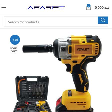
0
0,000
د.ت
-11%
SOLD
OUT