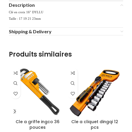
Description
Clé en croix 16″ DYLLU
Taille : 17 19 21 23mm
Shipping & Delivery
Produits similaires
Cle a griffe ingco 36
Cle a cliquet dingqi 12
Cl
pouces
pcs