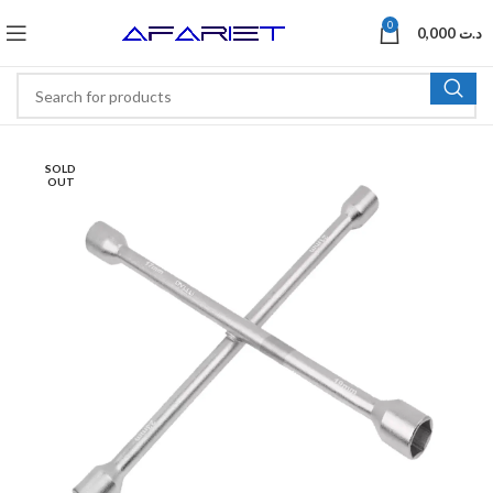
0
0,000
د.ت
SOLD
OUT