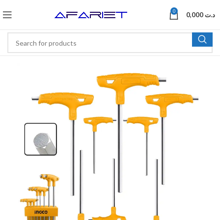
0
0,000
د.ت