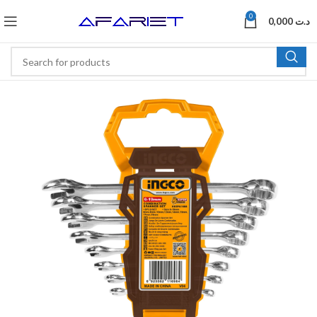
0
0,000
د.ت