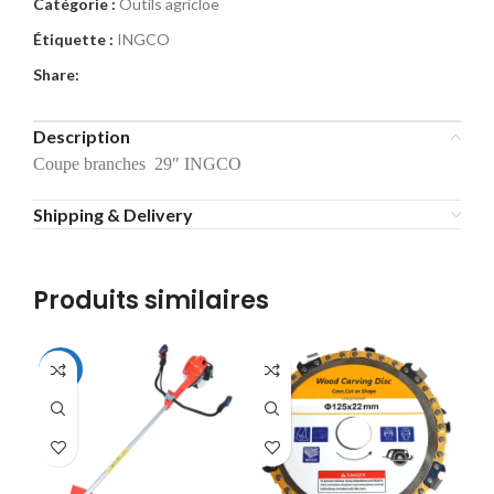
Catégorie :
Outils agricloe
Étiquette :
INGCO
Share:
Description
Coupe branches 29″ INGCO
Shipping & Delivery
Produits similaires
-10%
-1