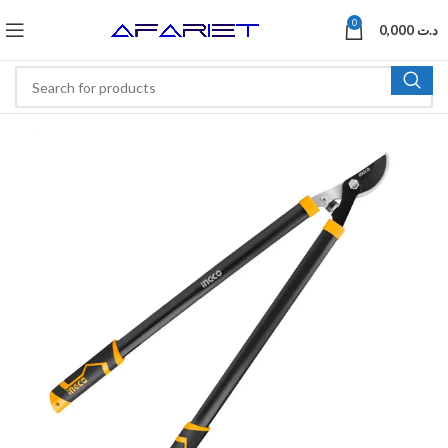
0
0,000
د.ت