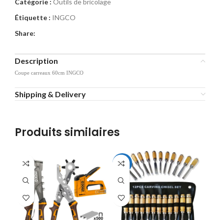
Catégorie :
Outils de bricolage
Étiquette :
INGCO
Share:
Description
Coupe carreaux 60cm INGCO
Shipping & Delivery
Produits similaires
-19%
-2