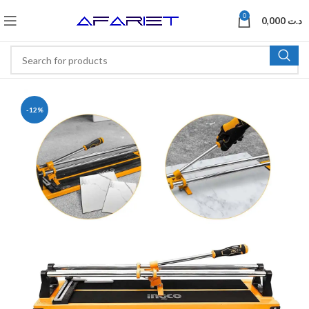
0
0,000
د.ت
-12%