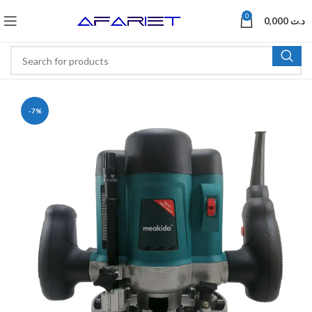
0
0,000
د.ت
-7%