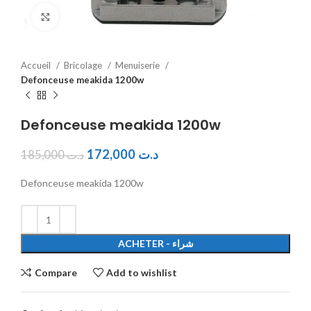
Click to enlarge
Accueil
Bricolage
Menuiserie
Defonceuse meakida 1200w
Defonceuse meakida 1200w
172,000
د.ت
185,000
د.ت
Defonceuse meakida 1200w
ACHETER - شراء
Compare
Add to wishlist