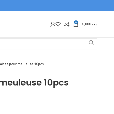
0
0,000
د.ت
raises pour meuleuse 10pcs
 meuleuse 10pcs