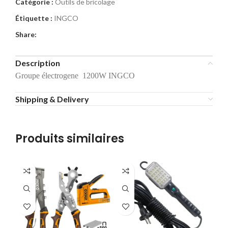
Catégorie :
Outils de bricolage
Étiquette :
INGCO
Share:
Description
Groupe électrogene 1200W INGCO
Shipping & Delivery
Produits similaires
-1