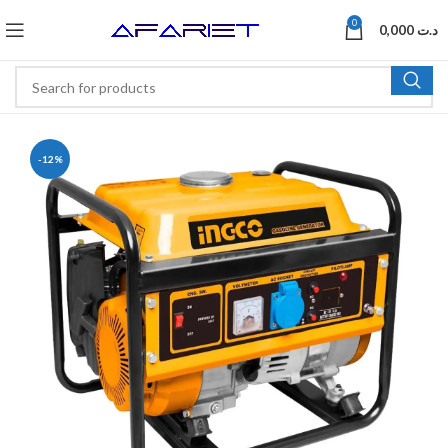
0
0,000
د.ت
-12%