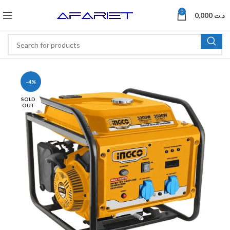
0
0,000
د.ت
-4%
SOLD
OUT