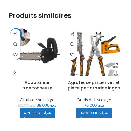
Produits similaires
-37%
-2
Adaptateur
Agrafeuse pince rivet et
C
tronconneuse
pince perforatrice ingco
Outils de bricolage
Outils de bricolage
38,000
د.ت
75,000
د.ت
60,000
د.ت
ACHETER - شراء
ACHETER - شراء