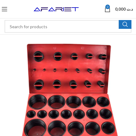
0
0,000
د.ت