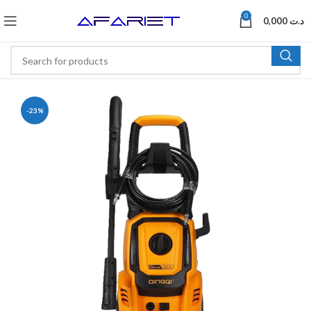
0
0,000
د.ت
-23%