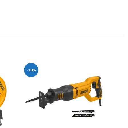
-10%
-20%