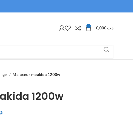
0
0,000
د.ت
olage
Malaxeur meakida 1200w
akida 1200w
د