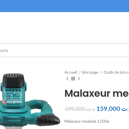
Accueil
Bricolage
Outils de bric
Malaxeur me
159,000
.ت
199,000
د.ت
Malaxeur meakida 1200w