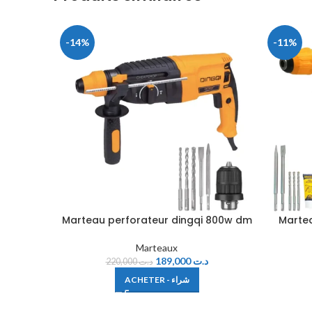
-14%
-11%
Marteau perforateur dingqi 800w dm
Martea
Marteaux
189,000
د.ت
220,000
د.ت
ACHETER - شراء