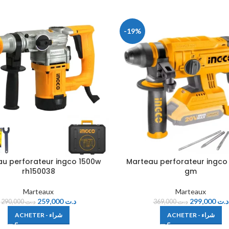
-19%
u perforateur ingco 1500w
Marteau perforateur ingco
rh150038
gm
Marteaux
Marteaux
259,000
د.ت
299,000
د.ت
290,000
د.ت
369,000
د.ت
ACHETER - شراء
ACHETER - شراء