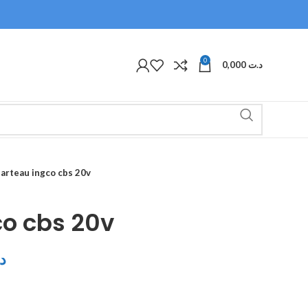
0
0,000
د.ت
arteau ingco cbs 20v
o cbs 20v
د