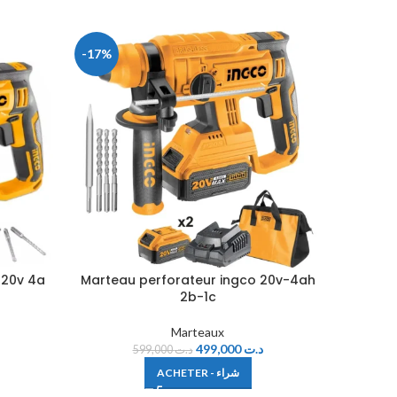
-17%
 20v 4a
Marteau perforateur ingco 20v-4ah
Marte
2b-1c
Marteaux
499,000
د.ت
599,000
د.ت
ACHETER - شراء