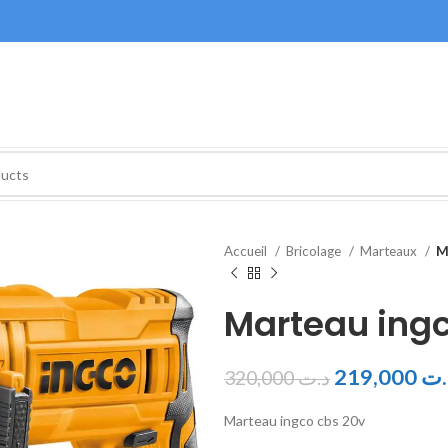
Accueil
Bricolage
Marteaux
M
Marteau ingc
219,000
.ت
320,000
د.ت
Marteau ingco cbs 20v