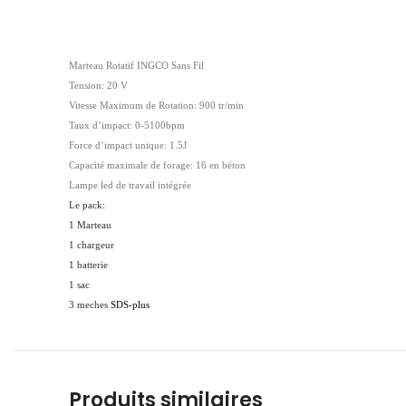
Marteau Rotatif INGCO Sans Fil
Tension: 20 V
Vitesse Maximum de Rotation: 900 tr/min
Taux d’impact: 0-5100bpm
Force d’impact unique: 1.5J
Capacité maximale de forage: 16 en béton
Lampe led de travail intégrée
Le pack:
1 Marteau
1 chargeur
1 batterie
1 sac
3 meches
SDS-plus
Produits similaires