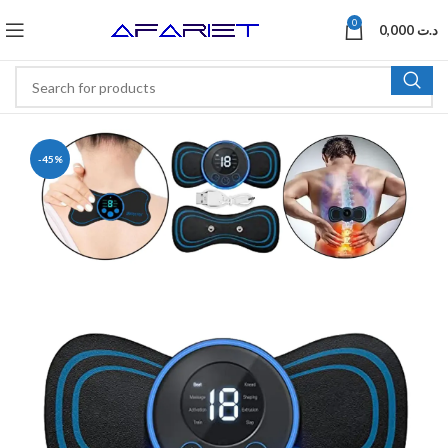
0
0,000
د.ت
-45%