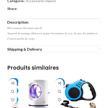
Catégorie :
Accessoires maison
Share:
Description
Mini masseur électrique sans fil
Appareil de massage idéal pour apaiser les tensions du cou, du dos, des jambes et
d’autres parties du corps.
Shipping & Delivery
Produits similaires
-48%
-24%
-3