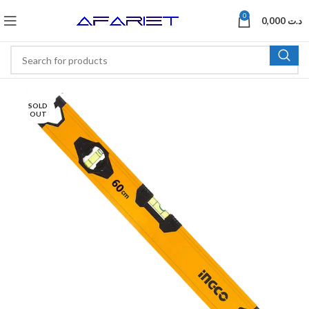
0
0,000
د.ت
SOLD
OUT