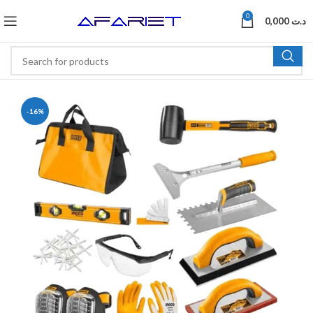
0
0,000
د.ت
-16%