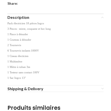
Share:
Description
Pack électricien 18 pièces Ingco
3 Pinces : mixte, coupante et bec long
1 Pince à dénuder
1 Couteau à dénuder
2 Tournevis
6 Tournevis isolants 1000V
1 Ciseau électicien
1 Multimètre
1 Mètre à ruban 3m
1 Testeur sans contact 100V
1 Sac Ingco 13″
Shipping & Delivery
Produits similaires