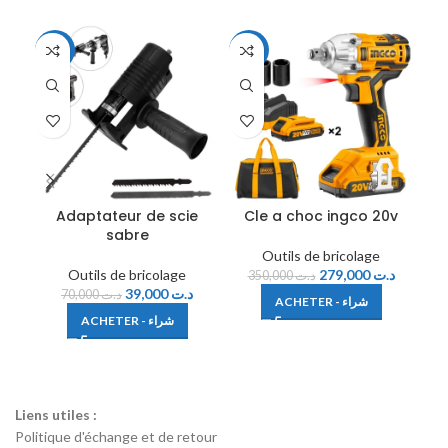
-44%
-20%
Adaptateur de scie
Cle a choc ingco 20v
L
sabre
Outils de bricolage
Outils de bricolage
279,000
د.ت
350,000
د.ت
39,000
د.ت
70,000
د.ت
ACHETER - شراء
ACHETER - شراء
Liens utiles :
Politique d'échange et de retour