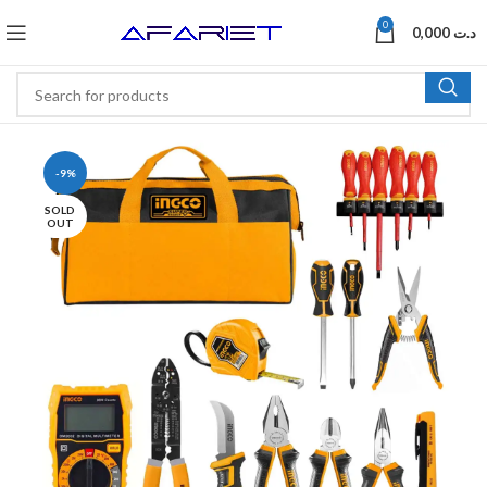
0
0,000
د.ت
-9%
SOLD
OUT