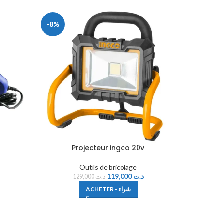
-8%
-23%
Projecteur ingco 20v
Sc
Outils de bricolage
119,000
د.ت
129,000
د.ت
ACHETER - شراء