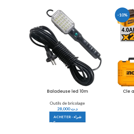
-10%
Baladeuse led 10m
Cle 
Outils de bricolage
28,000
د.ت
ACHETER - شراء