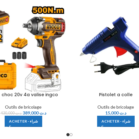
a choc 20v 4a valise ingco
Pistolet a colle
Outils de bricolage
Outils de bricolage
389,000
د.ت
15,000
د.ت
430,000
د.ت
ACHETER - شراء
ACHETER - شراء