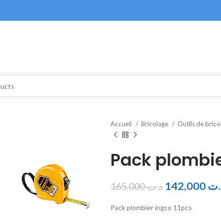
Accueil
Bricolage
Outils de bric
Pack plombie
142,000
.ت
165,000
د.ت
Pack plombier ingco 11pcs