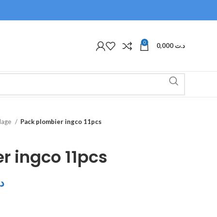
0
0,000
د.ت
olage
Pack plombier ingco 11pcs
r ingco 11pcs
د