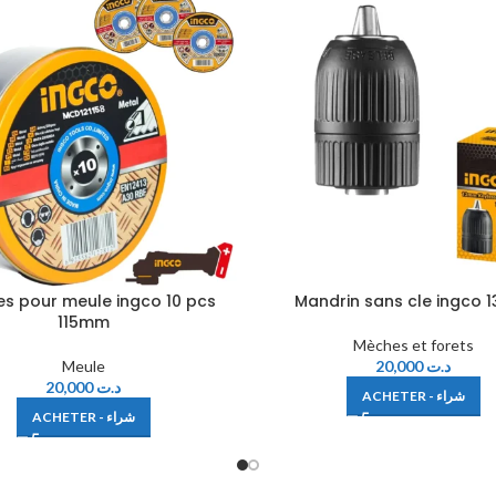
es pour meule ingco 10 pcs
Mandrin sans cle ingco
115mm
Mèches et forets
Meule
20,000
د.ت
20,000
د.ت
ACHETER - شراء
ACHETER - شراء