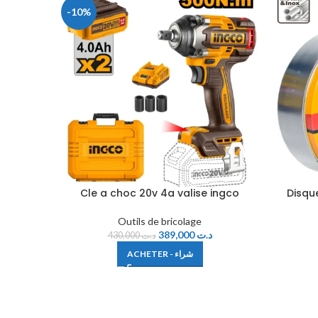
-10%
Cle a choc 20v 4a valise ingco
Disqu
Outils de bricolage
389,000
د.ت
430,000
د.ت
ACHETER - شراء