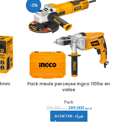
-3%
 13mm
Pack meule perceuse ingco 1100w en
Pack m
valise
Pack
289,000
د.ت
299,000
د.ت
ACHETER - شراء