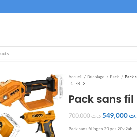
Accueil
Bricolage
Pack
Pack s
Pack sans fil
549,000
.ت
700,000
د.ت
Pack sans fil ingco 20 pcs 20v 2ah