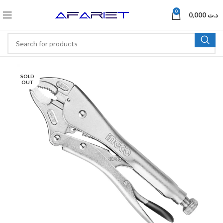
0
0,000
د.ت
SOLD
OUT