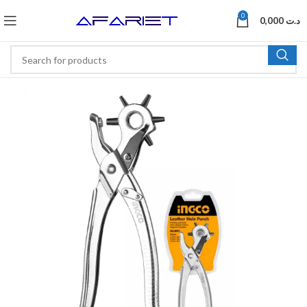
0
0,000
د.ت