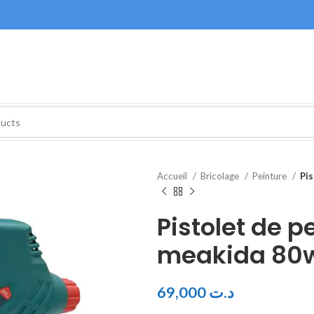
Accueil
Bricolage
Peinture
Pis
Pistolet de p
meakida 80
69,000
د.ت