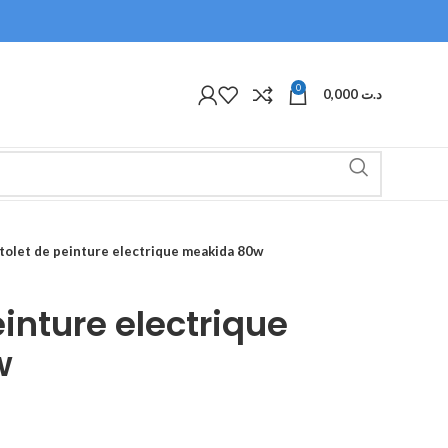
0
0,000
د.ت
tolet de peinture electrique meakida 80w
einture electrique
w