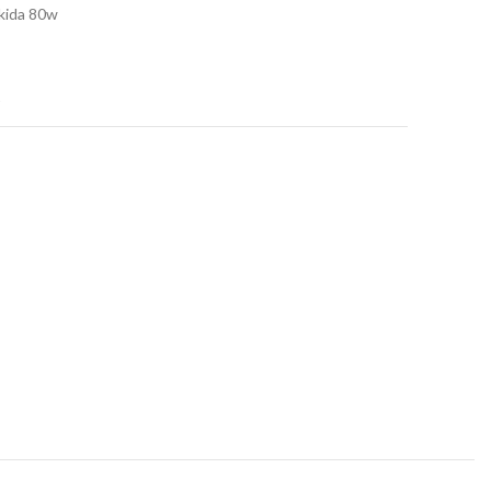
akida 80w
t