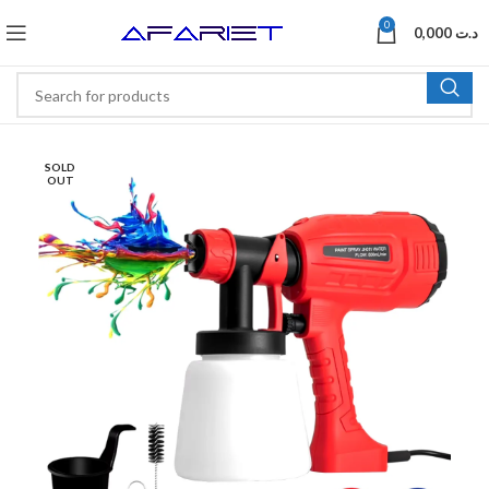
0
0,000
د.ت
SOLD
OUT