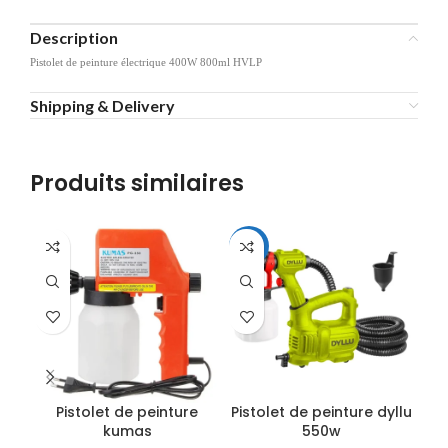
Description
Pistolet de peinture électrique 400W 800ml HVLP
Shipping & Delivery
Produits similaires
-16%
Pistolet de peinture
Pistolet de peinture dyllu
kumas
550w
el