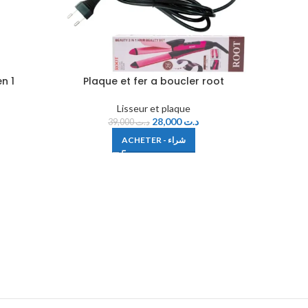
n 1
Plaque et fer a boucler root
Plaque 
Lisseur et plaque
28,000
د.ت
39,000
د.ت
ACHETER - شراء