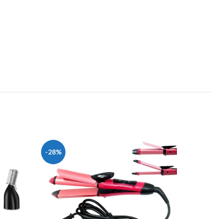
-28%
-35%