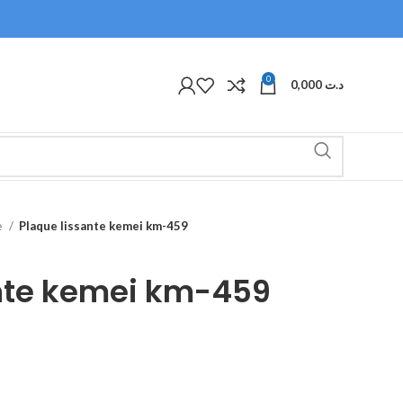
0
0,000
د.ت
e
Plaque lissante kemei km-459
ante kemei km-459