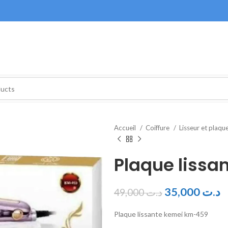
Accueil
Coiffure
Lisseur et plaqu
Plaque liss
35,000
د.ت
49,000
د.ت
Plaque lissante kemei km-459