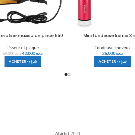
 keratine maxisalon pince 950
Mini tondeuse kemei 3 e
Lisseur et plaque
Tondeuse cheveux
42,000
د.ت
26,000
د.ت
69,000
د.ت
ACHETER - شراء
ACHETER - شراء
Afariet
2024